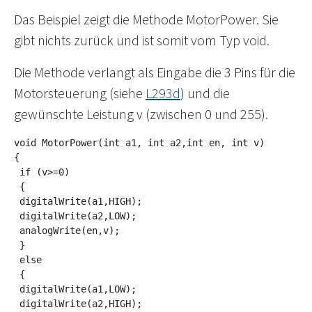
Das Beispiel zeigt die Methode MotorPower. Sie
gibt nichts zurück und ist somit vom Typ void.
Die Methode verlangt als Eingabe die 3 Pins für die
Motorsteuerung (siehe
L293d
) und die
gewünschte Leistung v (zwischen 0 und 255).
void MotorPower(int a1, int a2,int en, int v) 

{

 if (v>=0)

 {

 digitalWrite(a1,HIGH); 

 digitalWrite(a2,LOW);

 analogWrite(en,v);

 } 

 else 

 { 

 digitalWrite(a1,LOW); 

 digitalWrite(a2,HIGH); 
