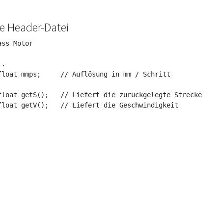
e Header-Datei
ass Motor

.

float mmps;     // Auflösung in mm / Schritt

float getS();   // Liefert die zurückgelegte Strecke

float getV();   // Liefert die Geschwindigkeit
