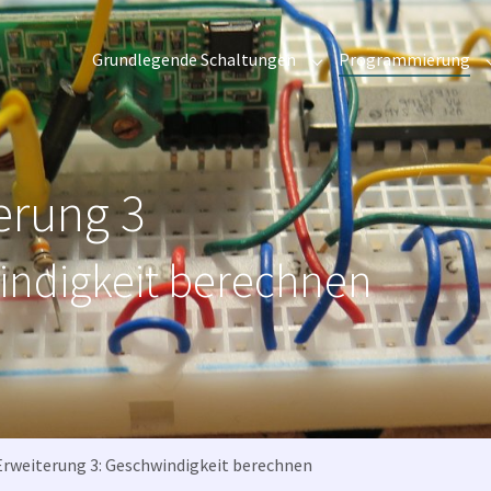
Grundlegende Schaltungen
Programmierung
Submenu for "Grundleg
erung 3
ndigkeit berechnen
Erweiterung 3: Geschwindigkeit berechnen