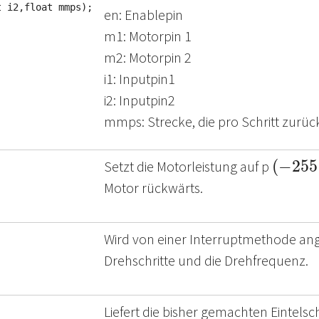
t i2,float mmps);
en: Enablepin
m1: Motorpin 1
m2: Motorpin 2
i1: Inputpin1
i2: Inputpin2
mmps: Strecke, die pro Schritt zurüc
(
−
255
≤
Setzt die Motorleistung auf p
Motor rückwärts.
Wird von einer Interruptmethode an
Drehschritte und die Drehfrequenz.
Liefert die bisher gemachten Eintelsch