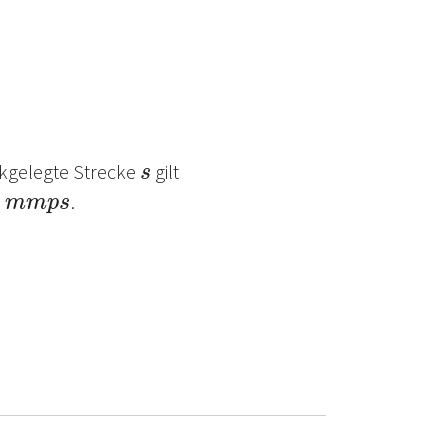
s
ckgelegte Strecke
gilt
m
p
s
.