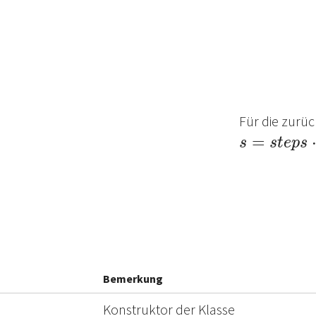
Für die zurü
s
=
s
t
e
p
s
⋅
m
Bemerkung
Konstruktor der Klasse