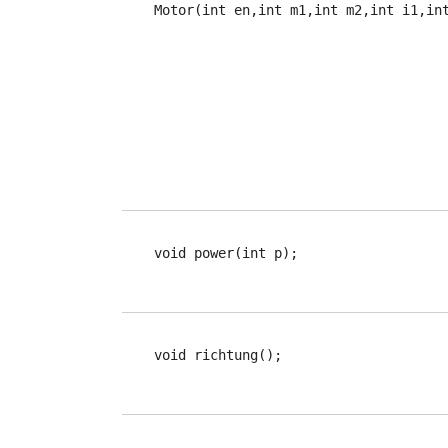
   Motor(int en,int m1,int m2,int i1,in
   void power(int p);
   void richtung();