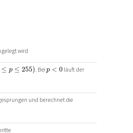
kgelegt wird
p
≤
255
)
p
<
0
. Bei
läuft der
gesprungen und berechnet die
ritte