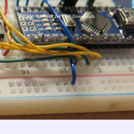
CAD
Projekt NWT-Flitzer
Downloads
ende Schaltungen"
Submenu for "Programmierung"
Submenu for "Projekt NWT-Flitz