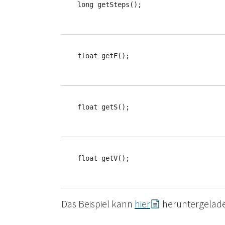
   long getSteps();
   float getF();
   float getS();
   float getV();
Das Beispiel kann
hier
heruntergelad